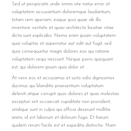
Sed ut perspiciatis unde omnis iste natus error sit
voluptatem accusantium doloremque laudantium,
totam rem aperiam, eaque ipsa quae ab illo
inventore veritatis et quasi architecto beatae vitae
dicta sunt explicabo. Nemo enim ipsam voluptatem
quia voluptas sit aspernatur aut odit aut fugit, sed
quia consequuntur magni dolores eos qui ratione
voluptatem sequi nesciunt. Neque porro quisquam
est, qui dolorem ipsum quia dolor sit.
At vero eos et accusamus et iusto odio dignissimos
ducimus qui blanditiis praesentium voluptatum
deleniti atque corrupti quos dolores et quas molestias
excepturi sint occaecati cupiditate non provident,
similique sunt in culpa qui officia deserunt mollitia
animi, id est laborum et dolorum fuga. Et harum
quidem rerum facilis est et expedita distinctio. Nam