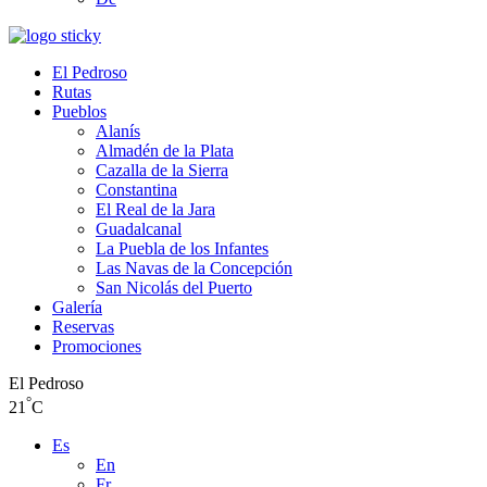
El Pedroso
Rutas
Pueblos
Alanís
Almadén de la Plata
Cazalla de la Sierra
Constantina
El Real de la Jara
Guadalcanal
La Puebla de los Infantes
Las Navas de la Concepción
San Nicolás del Puerto
Galería
Reservas
Promociones
El Pedroso
°
21
C
Es
En
Fr