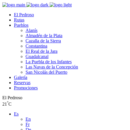
El Pedroso
Rutas
Pueblos
Alanís
Almadén de la Plata
Cazalla de la Sierra
Constantina
El Real de la Jara
Guadalcanal
La Puebla de los Infantes
Las Navas de la Concepción
San Nicolás del Puerto
Galería
Reservas
Promociones
El Pedroso
°
21
C
Es
En
Fr
De