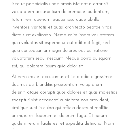
Sed ut perspiciatis unde omnis iste natus error sit
voluptatem accusantium doloremque laudantium,
totam rem aperiam, eaque ipsa quae ab illo
inventore veritatis et quasi architecto beatae vitae
dicta sunt explicabo. Nemo enim ipsam voluptatem
quia voluptas sit aspernatur aut odit aut fugit, sed
quia consequuntur magni dolores eos qui ratione
voluptatem sequi nesciunt. Neque porro quisquam
est, qui dolorem ipsum quia dolor sit.
At vero eos et accusamus et iusto odio dignissimos
ducimus qui blanditiis praesentium voluptatum
deleniti atque corrupti quos dolores et quas molestias
excepturi sint occaecati cupiditate non provident,
similique sunt in culpa qui officia deserunt mollitia
animi, id est laborum et dolorum fuga. Et harum
quidem rerum facilis est et expedita distinctio. Nam