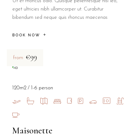
Ut et rhoncus odio. Quisque pellentesque nisl leo,
eget ultricies nibh ullamcorper ut. Curabitur
bibendum sed neque quis rhoncus maecenas
BOOK NOW
€99
from
120m2
1-6 person
Maisonette