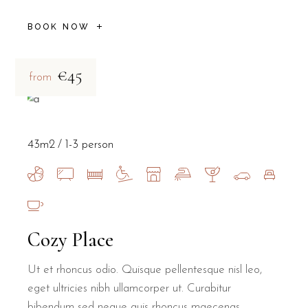
BOOK NOW
€45
from
43m2
1-3 person
Cozy Place
Ut et rhoncus odio. Quisque pellentesque nisl leo,
eget ultricies nibh ullamcorper ut. Curabitur
bibendum sed neque quis rhoncus maecenas