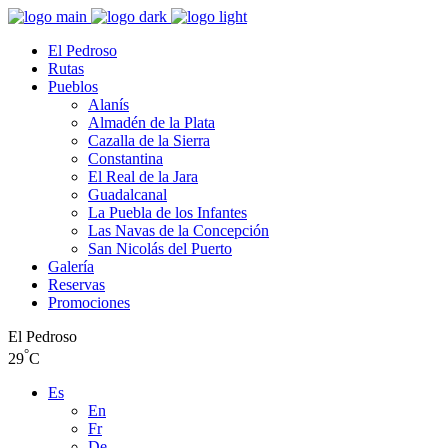
El Pedroso
Rutas
Pueblos
Alanís
Almadén de la Plata
Cazalla de la Sierra
Constantina
El Real de la Jara
Guadalcanal
La Puebla de los Infantes
Las Navas de la Concepción
San Nicolás del Puerto
Galería
Reservas
Promociones
El Pedroso
°
29
C
Es
En
Fr
De